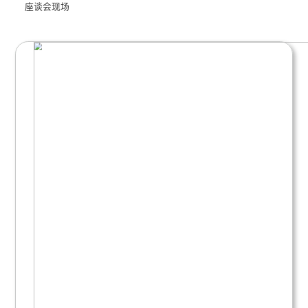
常山集团党委书记、董事长王勇实地走访北明
座谈会上，应华江围绕公司业务布局及中长期
汇报。他介绍，北明软件锚定算力基础设施建设与A
战略方向持续发力，一方面将加码算力租赁、算力
全体系建设，搭建安全高效、低碳绿色的算力服务